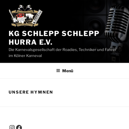
Zum
Inhalt
springen
KG SCHLEPP SCHLEPP
HURRA E.V.
Die Karnevalsgesellschaft der Roadies, Techniker und Fahrer
im Kölner Karneval
Menü
UNSERE HYMNEN
Instagram
Facebook