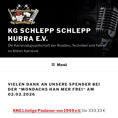
Zum
Inhalt
springen
KG SCHLEPP SCHLEPP
HURRA E.V.
Die Karnevalsgesellschaft der Roadies, Techniker und Fahrer
im Kölner Karneval
Menü
VIELEN DANK AN UNSERE SPENDER BEI
DER “MONDACHS HAN MER FREI“ AM
02.02.2026
KKG Löstige Paulaner von 1949 e.V.
für 333,33 €