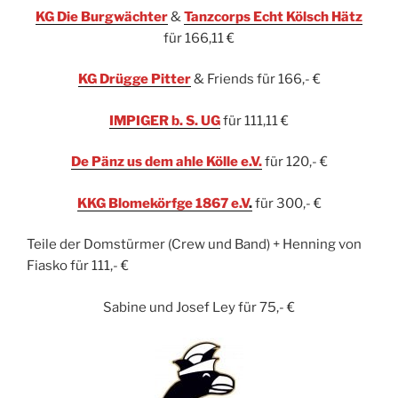
KG Die Burgwächter
&
Tanzcorps Echt Kölsch Hätz
für 166,11 €
KG Drügge Pitter
& Friends für 166,- €
IMPIGER b. S. UG
für 111,11 €
De Pänz us dem ahle Kölle e.V.
für 120,- €
KKG Blomekörfge 1867 e.V
.
für 300,- €
Teile der Domstürmer (Crew und Band) + Henning von
Fiasko für 111,- €
Sabine und Josef Ley für 75,- €